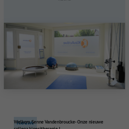
Welkom Senne Vandenbroucke- Onze nieuwe
Nieuws
collega kinesitherapie !