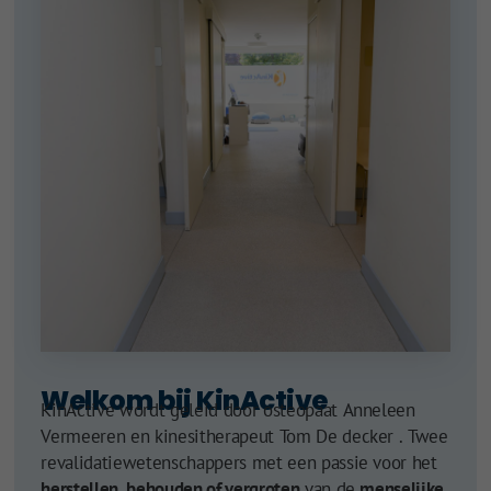
Maak ee
Maak een
Welkom bij KinActive
KinActive wordt geleid door osteopaat Anneleen
Vermeeren en kinesitherapeut Tom De decker . Twee
revalidatiewetenschappers met een passie voor het
herstellen, behouden of vergroten
van de
menselijke