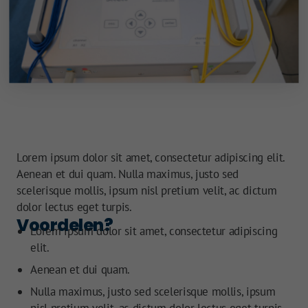
Lorem ipsum dolor sit amet, consectetur adipiscing elit.
Aenean et dui quam. Nulla maximus, justo sed
scelerisque mollis, ipsum nisl pretium velit, ac dictum
dolor lectus eget turpis.
Voordelen?
Lorem ipsum dolor sit amet, consectetur adipiscing
elit.
Maak ee
Aenean et dui quam.
Nulla maximus, justo sed scelerisque mollis, ipsum
Maak een
nisl pretium velit, ac dictum dolor lectus eget turpis.